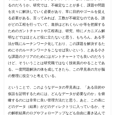
るのだろうか。研究では、不確定なことが多く、課題や問題
を次々に解決していく必要があり、常に目的やゴールを捉え
る必要がある。言ってみれば、工数が不確定なのである。誰
がどの工程を行っていて、進捗はどれくらいか等を把握する
ためのガントチャートや工程表は、研究、特にメカニズム解
明などではほとんど役に立たないと思う。もちろん、ある手
法が既にルーチンワーク化しており、この課題を解決するた
めにそのルーチンワークをこなせば良いという、とある小さ
な課題のクリアのためにはガントチャートでも良いのだろう
けど、そういうことは研究職ではなく技術員のやることであ
る。一度問題解決の体を成してきたら、この早見表の方が脳
の整理に役立つと考えている。
ということで、このようなデータの早見表は、「ある目的や
仮設を証明するためには、どんなデータが必要なのか」を俯
瞰するのには非常に良い管理方法だと思う。あと、この表に
どのデータ（結果）がどのディレクトリに入っているか、そ
の解析結果のログやフォローアップなども自由に書き込んで