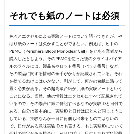
それでも紙のノートは必須
色々とエクセルによる実験ノートについて語ってきたが、や
はり紙のノートは欠かすことができない。例えば、ヒトの
PBMC（Peripheral Blood Monoclear Cell）をとある業者から
購入したとしよう。そのPBMCを使った後のクライオバイア
ルのラベルには、製品名やロット番号（バッチ番号）など、
その製品に関する情報の全手がかりが記載されている。それ
を捨てるわけにはいかない。剥がして、何かの台紙に貼って
置く必要がある。その超高級台紙が、紙の実験ノートという
ことになる。当然、他の情報はエクセルにすべて記載されて
いるので、その場合に紙に併記すべきなのが実験IDと日付で
ある。自分は基本的に、実験IDと日付はほとんど同じように
している。実験なんか一日に何個も出来るものではないの
で、日付がある意味実験IDとも言える。もし実験IDについて
会社の規定がある場合は、それに従い、日付も忘れずに記載