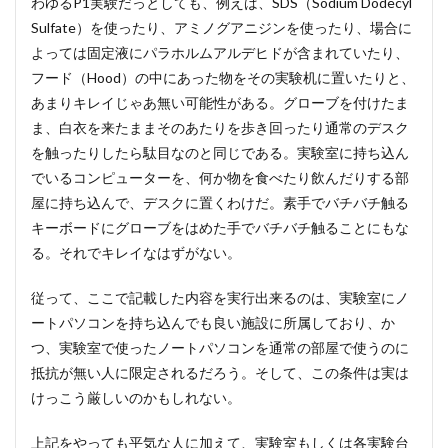
わゆるP1実験だっとしても、例えば、SDS（Sodium Dodecyl
Sulfate）を使ったり、アミノグアニジンを使ったり、場合に
よっては固定液にパラホルムアルデヒドが含まれていたり、
フード（Hood）の中にあった物をその実験机に置いたりと、
あまりキレイじゃあ無い可能性がある。グローブを付けたま
ま、白衣を来たままそのあたりを歩き回ったり通常のデスク
を触ったりしたら駄目なのと同じである。実験室に持ち込ん
でいるコンピューターを、何か物を食べたり飲んだりする部
屋に持ち込んで、デスクに置くわけだ。素手でバチバチ触る
キーボードにグローブをはめた手でバチバチ触ることにもな
る。それでキレイなはずがない。
従って、ここで記載した内容を実行出来るのは、実験室にノ
ートパソコンを持ち込んでも良い施設に所属しており、か
つ、実験室で使ったノートパソコンを通常の部屋で使うのに
抵抗が無い人に限定されるだろう。そして、この条件は実は
けっこう厳しいのかもしれない。
上記をやっても平気な人に加えて、実験室もしくは各実験台