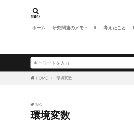
ホーム
研究関連のメモ
R
考えたこと
医学生物学研究での統計の基本
FLASH diss.
環境変数
HOME
TAG
環境変数