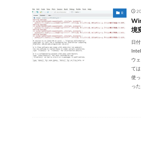
2
R
W
境変
日付
In
ウェ
ては
使っ
った