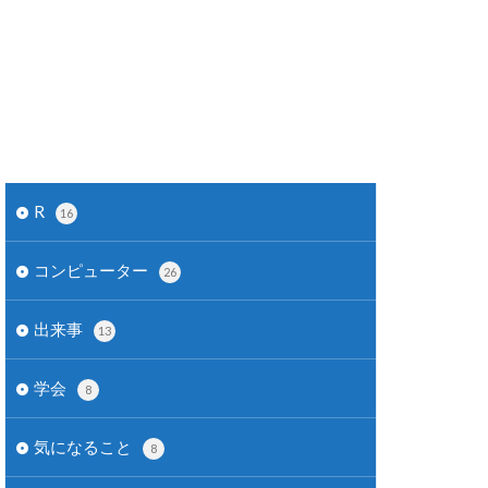
R
16
コンピューター
26
出来事
13
学会
8
気になること
8