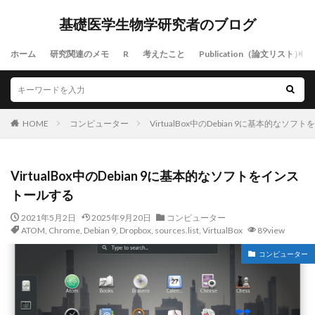
基礎医学生物学研究者のブログ
ホーム
研究関連のメモ
R
考えたこと
Publication（論文リスト）
HOME
コンピューター
VirtualBox中のDebian 9に基本的なソ
VirtualBox中のDebian 9に基本的なソフトをインス
トールする
2021年5月2日
2025年9月20日
コンピューター
ATOM
,
Chrome
,
Debian 9
,
Dropbox
,
sources.list
,
VirtualBox
89view
コンピューター