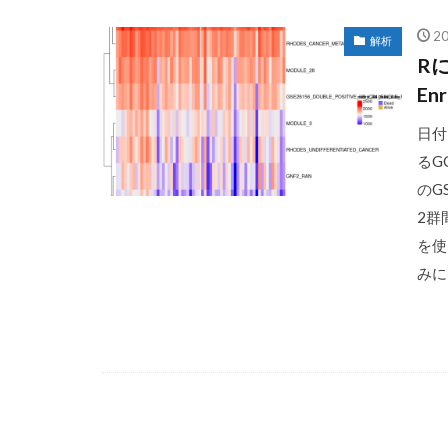
2
解析
Rに
En
日付
るG
のG
2群
を使
みに、