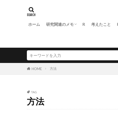
ホーム
研究関連のメモ
R
考えたこと
医学生物学研究での統計の基本
FLASH diss.
方法
HOME
TAG
方法