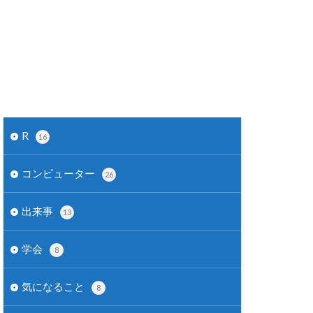
R
16
コンピューター
26
出来事
13
学会
8
気になること
8