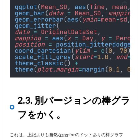
ggplot
(
Mean_SD
, 
aes
(
Time
, 
mean
, 
f
geom_bar
(
data
=
Mean_SD
, 
mapping
geom_errorbar
(
aes
(
ymin
=
mean
-
sd
, 
y
geom_jitter
(
data
=
OriginalDataSet
,
mapping
=
aes
(
x
=
Day
, 
y
=
Percen
position
=
position_jitterdodge
(
j
coord_cartesian
(
ylim
=
c
(
0
, 
70
), 
scale_fill_grey
(
start
=
1.0
, 
end
=
0.
theme_classic
() 
+
theme
(
plot.margin
=
margin
(
0.1
, 
0.1
2.3. 別バージョンの棒グラ
フをかく。
これは、上記よりも自然なggplotのドットありの棒グラフ