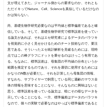
文が増えてきた。ジャーナル側からの要求なのか、それとも
ただイキってNature、Cell、Scienceを真似しているだけなの
かは知らない。
尚、基礎生物学研究必要なのは平均値と標準偏差であると確
信している。そして、基礎生物学研究で標準誤差を使ってい
る論文があれば、それはエセ研究者によるデータのバラツキ
を視覚的に小さく見せかけるためのチート技術なので、要注
意である。そういったエセ統計解析を見破るためには、現時
点ではこの棒グラフにドットを乗せるのはけっこう有用であ
る。ちなみに、標準誤差は、母集団の平均値の分布というか
範囲を推定するものであり、それを適切に使用するためには
かなりのN数が必要だし、それを計算したら母集団の情報、
すなわち、サプライヤーで飼育している同じ週齢のマウス全
体の情報を意味することになり、そんなものに興味はないと
思う。標準誤差を使っている論文は、暗にその様なデータを
示していることになる。一方、標準偏差はデータのバラツキ
なので、個々の実験で必要なのはやっぱり標準偏差であると