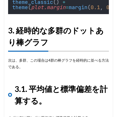
theme_classic
() 
+
theme
(
plot.margin
=
margin
(
0.1
, 
0.1
3. 経時的な多群のドットあ
り棒グラフ
次は、多群、この場合は4群の棒グラフを経時的に並べる方法
である。
3.1. 平均値と標準偏差を計
算する。