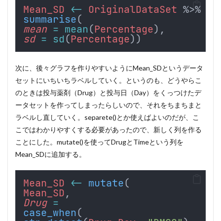
Mean_SD
<-
OriginalDataSet
 %>% 
gr
summarise
(
mean
=
mean
(
Percentage
),
sd
=
sd
(
Percentage
))
次に、後々グラフを作りやすいようにMean_SDというデータ
セットにいちいちラベルしていく。というのも、どうやらこ
のときは投与薬剤（Drug）と投与日（Day）をくっつけたデ
ータセットを作ってしまったらしいので、それをちまちまと
ラベルし直していく。separete()とか使えばよいのだが、こ
こではわかりやすくする必要があったので、新しく列を作る
ことにした。mutate()を使ってDrugとTimeという列を
Mean_SDに追加する。
Mean_SD
<-
mutate
(
Mean_SD
,
Drug
=
case_when
(