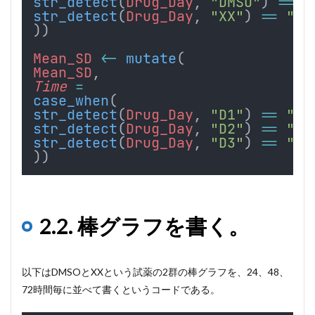
str_detect
(
Drug_Day
, 
"DMSO"
) 
==
"
str_detect
(
Drug_Day
, 
"XX"
) 
==
"TR
))
Mean_SD
<-
mutate
(
Mean_SD
,
Time
=
case_when
(
str_detect
(
Drug_Day
, 
"D1"
) 
==
"TR
str_detect
(
Drug_Day
, 
"D2"
) 
==
"TR
str_detect
(
Drug_Day
, 
"D3"
) 
==
"TR
))
2.2. 棒グラフを書く。
以下はDMSOとXXという試薬の2群の棒グラフを、24、48、
72時間毎に並べて書くというコードである。