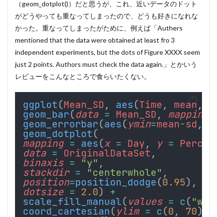
（geom_dotplot()）だと思うが、これ、近いデータのドット
がどうやっても重なってしまったので、どうも好きになれな
かった。重なってしまったがために、例えば「Authers
mentioned that the data were obtained at least fro 3
independent experiments, but the dots of Figure XXXX seem
just 2 points. Authors must check the data again.」とかいう
レビューをこんなところで食らいたくない。
ggplot
(
Mean_SD
, 
aes
(
Time
, 
mean
, 
f
geom_bar
(
data
=
Mean_SD
, 
mapping
geom_errorbar
(
aes
(
ymin
=
mean
-
sd
, 
y
geom_dotplot
(
mapping
=
aes
(
x
=
Day
, 
y
=
Percen
data
=
OriginalDataSet
,
binaxis
=
"y"
,
stackdir
=
"centerwhole"
,
position
=
position_dodge
(
0.95
),
dotsize
=
2.0
) 
+
scale_fill_manual
(
values
=
c
(
"whi
coord_cartesian
(
ylim
=
c
(
0
, 
70
), 