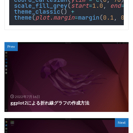
scale_fill_grey
(
start
=
1.0
, 
end
=
0.
theme_classic
() 
+
theme
(
plot.margin
=
margin
(
0.1
, 
0.1
Prev
2022年7月16日
ggplot2による折れ線グラフの作成方法
Next