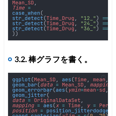
Mean_SD
,
Time
=
case_when
(
str_detect
(
Time_Drug
, 
"12_"
) 
==
"
str_detect
(
Time_Drug
, 
"24_"
) 
==
"
str_detect
(
Time_Drug
, 
"36_"
) 
==
"
))
3.2. 棒グラフを書く。
ggplot
(
Mean_SD
, 
aes
(
Time
, 
mean
, 
f
geom_bar
(
data
=
Mean_SD
, 
mapping
geom_errorbar
(
aes
(
ymin
=
mean
-
sd
, 
y
geom_jitter
(
data
=
OriginalDataSet
,
mapping
=
aes
(
x
=
Time
, 
y
=
Perce
position
=
position_jitterdodge
(
j
coord_cartesian
(
ylim
=
c
(
0
, 
70
), 