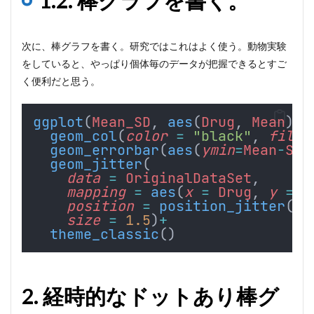
1.2. 棒グラフを書く。
次に、棒グラフを書く。研究ではこれはよく使う。動物実験
をしていると、やっぱり個体毎のデータが把握できるとすご
く便利だと思う。
ggplot
(
Mean_SD
, 
aes
(
Drug
, 
Mean
)) 
geom_col
(
color
=
"black"
, 
fill
geom_errorbar
(
aes
(
ymin
=
Mean
-
SD
,
geom_jitter
(
data
=
OriginalDataSet
,
mapping
=
aes
(
x
=
Drug
, 
y
=
W
position
=
position_jitter
(
wi
size
=
1.5
)
+
theme_classic
()
2. 経時的なドットあり棒グ