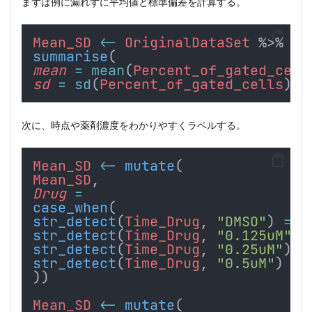
まずは例に漏れずに平均値と標準偏差を計算する。
Mean_SD
<-
OriginalDataSet
 %>% 
gr
summarise
(
mean
=
mean
(
Percent_of_gated_cell
sd
=
sd
(
Percent_of_gated_cells
))
次に、時点や薬剤濃度をわかりやすくラベルする。
Mean_SD
<-
mutate
(
Mean_SD
,
Drug
=
case_when
(
str_detect
(
Time_Drug
, 
"DMSO"
) 
==
str_detect
(
Time_Drug
, 
"0.125uM"
) 
str_detect
(
Time_Drug
, 
"0.25uM"
) 
=
str_detect
(
Time_Drug
, 
"0.5uM"
) 
==
))
Mean_SD
<-
mutate
(