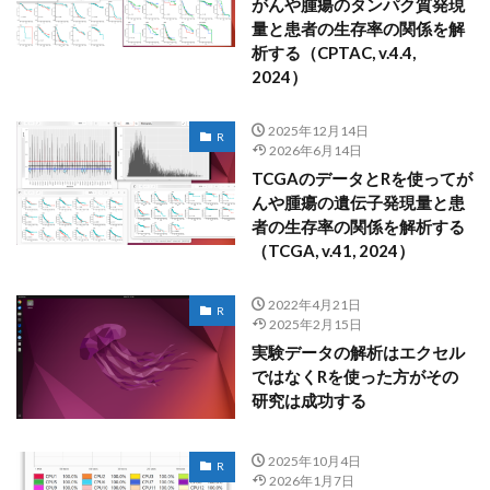
がんや腫瘍のタンパク質発現
量と患者の生存率の関係を解
析する（CPTAC, v.4.4,
2024）
2025年12月14日
R
2026年6月14日
TCGAのデータとRを使ってが
んや腫瘍の遺伝子発現量と患
者の生存率の関係を解析する
（TCGA, v.41, 2024）
2022年4月21日
R
2025年2月15日
実験データの解析はエクセル
ではなくRを使った方がその
研究は成功する
2025年10月4日
R
2026年1月7日