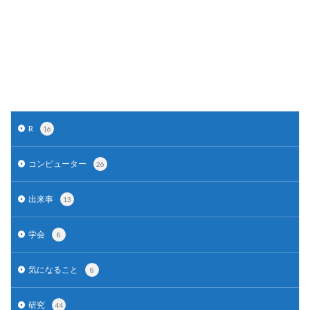
R
16
コンピューター
26
出来事
13
学会
8
気になること
8
研究
44