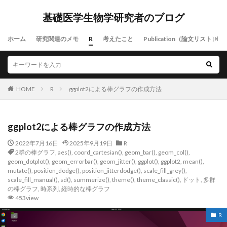
基礎医学生物学研究者のブログ
ホーム
研究関連のメモ
R
考えたこと
Publication（論文リスト）
HOME
R
ggplot2による棒グラフの作成方法
ggplot2による棒グラフの作成方法
2022年7月16日
2025年9月19日
R
2群の棒グラフ
,
aes()
,
coord_cartesian()
,
geom_bar()
,
geom_col()
,
geom_dotplot()
,
geom_errorbar()
,
geom_jitter()
,
ggplot()
,
ggplot2
,
mean()
,
mutate()
,
position_dodge()
,
position_jitterdodge()
,
scale_fill_grey()
,
scale_fill_manual()
,
sd()
,
summerize()
,
theme()
,
theme_classic()
,
ドット
,
多群
の棒グラフ
,
時系列
,
経時的な棒グラフ
453view
R