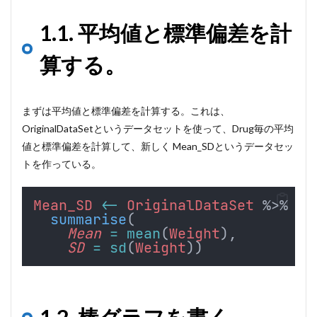
1.1. 平均値と標準偏差を計
算する。
まずは平均値と標準偏差を計算する。これは、
OriginalDataSetというデータセットを使って、Drug毎の平均
値と標準偏差を計算して、新しく Mean_SDというデータセッ
トを作っている。
Mean_SD
<-
OriginalDataSet
 %>% 
gr
summarise
(
Mean
=
mean
(
Weight
),
SD
=
sd
(
Weight
))