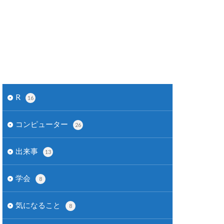
R
16
コンピューター
26
出来事
13
学会
8
気になること
8