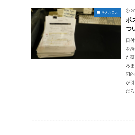
2
考えたこと
ポ
つ
日付
を辞
た研
ろま
刃的
が引
だろ