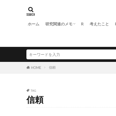
ホーム
研究関連のメモ
R
考えたこと
医学生物学研究での統計の基本
FLASH diss.
信頼
HOME
TAG
信頼