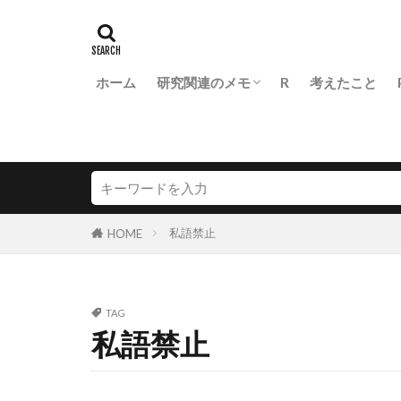
ホーム
研究関連のメモ
R
考えたこと
医学生物学研究での統計の基本
FLASH diss.
私語禁止
HOME
TAG
私語禁止