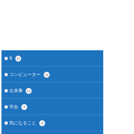
R
16
コンピューター
26
出来事
13
学会
8
気になること
8