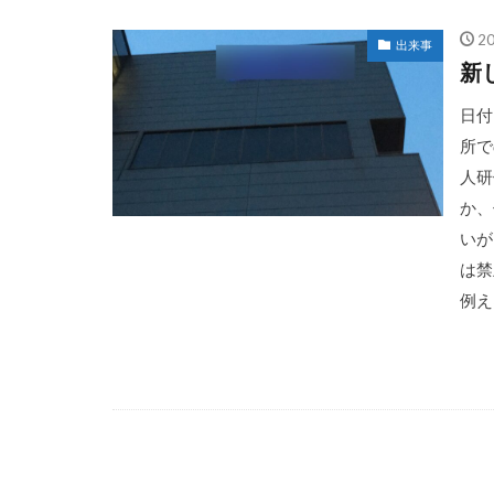
2
出来事
新
日付
所で
人研
か、
いが
は禁
例え