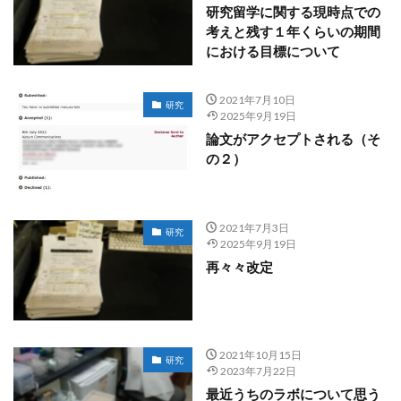
研究留学に関する現時点での
考えと残す１年くらいの期間
における目標について
2021年7月10日
研究
2025年9月19日
論文がアクセプトされる（そ
の２）
2021年7月3日
研究
2025年9月19日
再々々改定
2021年10月15日
研究
2023年7月22日
最近うちのラボについて思う