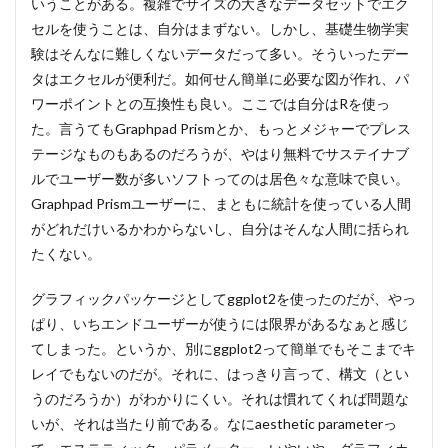
いうことがある。複雑でサイズの大きなデータセットでエク
セルを使うことは、自分はまずない。しかし、基礎生物学実
験はそんなに難しくないデータだって多い。そういったデー
タはエクセルが便利だ。如何せん簡単に必要な図が作れ、パ
ワーポイントとの互換性も良い。ここでは自分はRを使っ
た。言うてもGraphpad Prismとか、もっとメジャーでプレス
テージなものもあるのだろうが、やはり無料でサステイナブ
ルでユーザー数が多いソフトってのは居色々な意味で良い。
Graphpad Prismユーザーに、まともに統計を使っている人間
がどれだけいるかわからないし、自分はそんな人間に括られ
たくない。
グラフィックパッケージとしてggplot2を使ったのだが、やっ
ぱり、いちエンドユーザーが使うには限界があるなぁと感じ
てしまった。というか、別にggplot2って簡単でもそこまでキ
レイでもないのだが。それに、はっきり言って、構文（とい
うのだろうか）がわかりにくい。それは慣れてくれば問題な
いが、それは当たり前である。なにaesthetic parameterっ