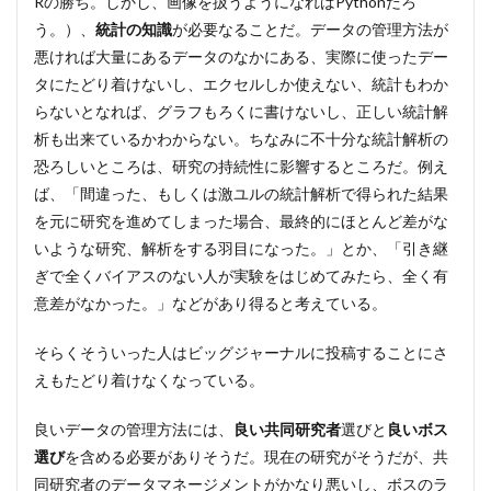
Rの勝ち。しかし、画像を扱うようになればPythonだろ
う。）、
統計の知識
が必要なることだ。データの管理方法が
悪ければ大量にあるデータのなかにある、実際に使ったデー
タにたどり着けないし、エクセルしか使えない、統計もわか
らないとなれば、グラフもろくに書けないし、正しい統計解
析も出来ているかわからない。ちなみに不十分な統計解析の
恐ろしいところは、研究の持続性に影響するところだ。例え
ば、「間違った、もしくは激ユルの統計解析で得られた結果
を元に研究を進めてしまった場合、最終的にほとんど差がな
いような研究、解析をする羽目になった。」とか、「引き継
ぎで全くバイアスのない人が実験をはじめてみたら、全く有
意差がなかった。」などがあり得ると考えている。
そらくそういった人はビッグジャーナルに投稿することにさ
えもたどり着けなくなっている。
良いデータの管理方法には、
良い共同研究者
選びと
良いボス
選び
を含める必要がありそうだ。現在の研究がそうだが、共
同研究者のデータマネージメントがかなり悪いし、ボスのラ