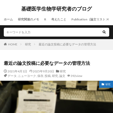
基礎医学生物学研究者のブログ
ホーム
研究関連のメモ
R
考えたこと
Publication（論文リスト）
HOME
研究
最近の論文投稿に必要なデータの管理方法
最近の論文投稿に必要なデータの管理方法
2021年4月1日
2025年9月20日
研究
データ
,
ニューヨーク
,
保存
,
投稿
,
研究
,
論文
392view
研究