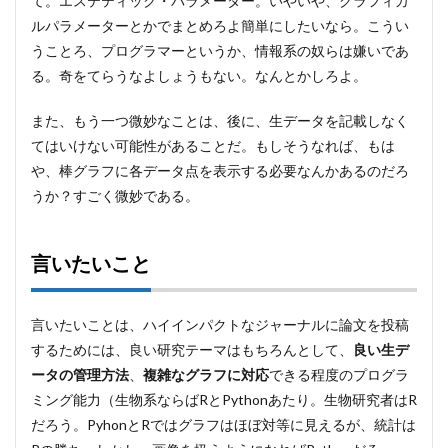
て。エステティック・パラメーター。いやいや、グラフィカ
ルパラメーターとかでまとめろよ簡単にしたいなら。こうい
うことろ、プログラマーというか、情報系の奴らは嫌いであ
る。奇をてらうなよしょうもない。なんとかしろよ。
また、もう一つ微妙なことは、後に、生データを記載しなく
てはいけない可能性があることだ。もしそうなれば、もは
や、棒グラフに各データ点を表示する必要なんかあるのだろ
うか？すごく微妙である。
言いたいこと
言いたいことは、ハイインパクトなジャーナルに論文を投稿
するためには、良い研究テーマはもちろんとして、
良い生デ
ータの管理方法
、
複雑なグラフに対応
できる程度のプログラ
ミング能力（生物系ならばRとPythonあたり。生物研究者はR
だろう。PyhonとRではグラフはほぼ対等に見えるが、統計は