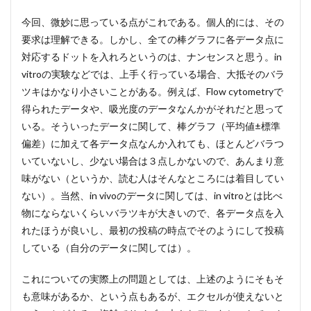
今回、微妙に思っている点がこれである。個人的には、その
要求は理解できる。しかし、全ての棒グラフに各データ点に
対応するドットを入れろというのは、ナンセンスと思う。in
vitroの実験などでは、上手く行っている場合、大抵そのバラ
ツキはかなり小さいことがある。例えば、Flow cytometryで
得られたデータや、吸光度のデータなんかがそれだと思って
いる。そういったデータに関して、棒グラフ（平均値±標準
偏差）に加えて各データ点なんか入れても、ほとんどバラつ
いていないし、少ない場合は３点しかないので、あんまり意
味がない（というか、読む人はそんなところには着目してい
ない）。当然、in vivoのデータに関しては、in vitroとは比べ
物にならないくらいバラツキが大きいので、各データ点を入
れたほうが良いし、最初の投稿の時点でそのようにして投稿
している（自分のデータに関しては）。
これについての実際上の問題としては、上述のようにそもそ
も意味があるか、という点もあるが、エクセルが使えないと