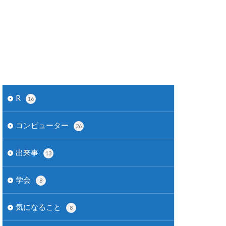
R
16
コンピューター
26
出来事
13
学会
8
気になること
8