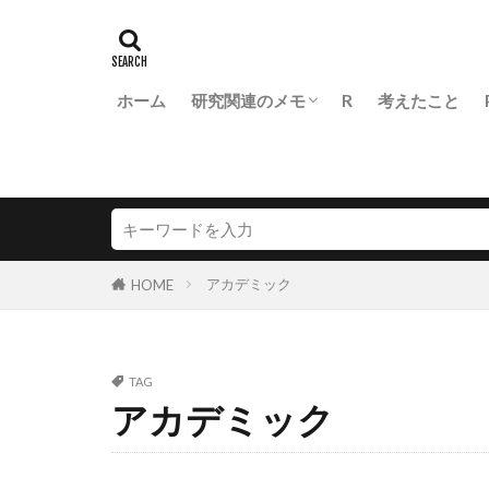
ホーム
研究関連のメモ
R
考えたこと
医学生物学研究での統計の基本
FLASH diss.
アカデミック
HOME
TAG
アカデミック