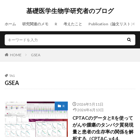
基礎医学生物学研究者のブログ
ホーム
研究関連のメモ
R
考えたこと
Publication（論文リスト）
HOME
GSEA
TAG
GSEA
2026年5月11日
R
2026年6月13日
CPTACのデータとRを使って
がんや腫瘍のタンパク質発現
量と患者の生存率の関係を解
析する（CPTAC, v.4.4,