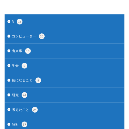
R
16
コンピューター
26
出来事
13
学会
8
気になること
8
研究
44
考えたこと
24
解析
37