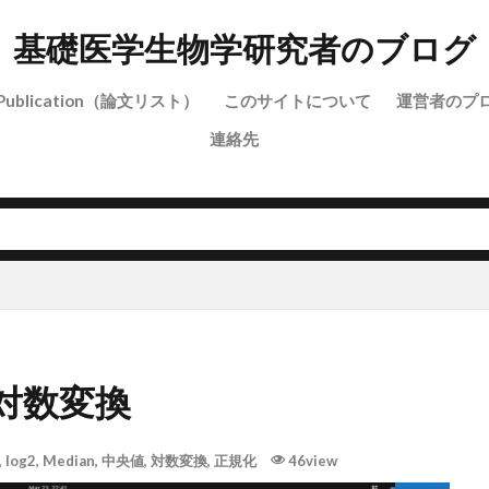
基礎医学生物学研究者のブログ
Publication（論文リスト）
このサイトについて
運営者のプ
連絡先
対数変換
,
log2
,
Median
,
中央値
,
対数変換
,
正規化
46view