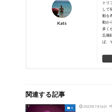
トリ
して
動を
動か
Kats
多く
忘備
ば、
関連する記事
2022年7月16日
R