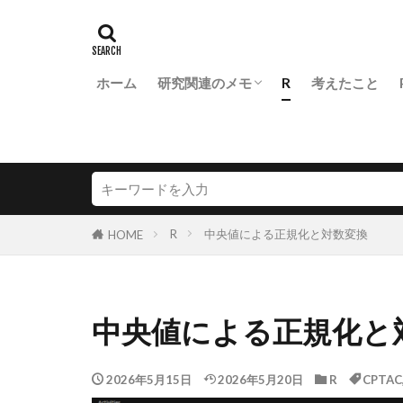
ホーム
研究関連のメモ
R
考えたこと
医学生物学研究での統計の基本
FLASH diss.
R
中央値による正規化と対数変換
HOME
中央値による正規化と
2026年5月15日
2026年5月20日
R
CPTAC