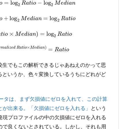
=
log
−
log
o
R
a
t
i
o
M
e
d
i
a
n
2
2
+
log
=
log
o
M
e
d
i
a
n
R
a
t
i
o
2
2
×
)
=
log
a
t
i
o
M
e
d
i
a
n
R
a
t
i
o
2
×
)
=
r
m
a
l
i
z
e
d
R
a
t
i
o
M
e
d
i
a
n
R
a
t
i
o
高校生でもこの解析できるじゃあねえのかって思
れるというか、色々変換しているうちにどれがど
データは、まず欠損値にゼロを入れて、この計算
とが出来る。「欠損値にゼロを入れる」
という
発現プロファイルの中の欠損値にゼロを入れる
ので良くないとされている。しかし、それも用