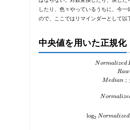
したり、色々やっているうちに、今一
ので、ここではリマインダーとして以
中央値を用いた正規化
N
o
r
m
a
l
i
z
e
d
R
a
w
；
M
e
d
i
a
n
N
o
r
m
a
l
i
z
e
log
N
o
r
m
a
l
i
z
e
d
2