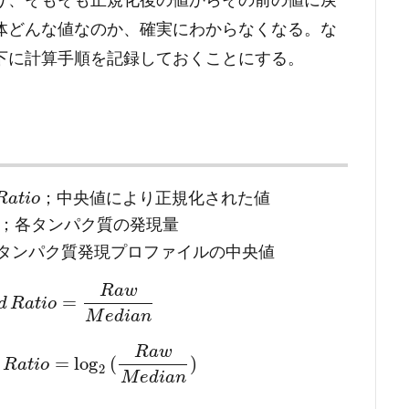
体どんな値なのか、確実にわからなくなる。な
下に計算手順を記録しておくことにする。
；
中
央
値
に
よ
り
正
規
化
さ
れ
た
値
R
a
t
i
o
；
各
タ
ン
パ
ク
質
の
発
現
量
タ
ン
パ
ク
質
発
現
プ
ロ
フ
ァ
イ
ル
の
中
央
値
R
a
w
=
d
R
a
t
i
o
M
e
d
i
a
n
R
a
w
=
log
(
)
R
a
t
i
o
2
M
e
d
i
a
n