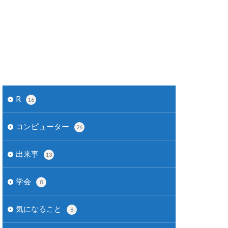
R
16
コンピューター
26
出来事
13
学会
8
気になること
8