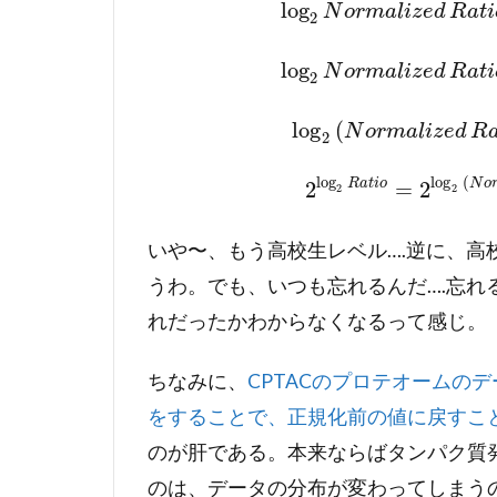
log
N
o
r
m
a
l
i
z
e
d
R
a
t
i
2
log
N
o
r
m
a
l
i
z
e
d
R
a
t
i
2
log
(
N
o
r
m
a
l
i
z
e
d
R
2
log
log
(
2
=
2
R
a
t
i
o
N
o
2
2
いや〜、もう高校生レベル….逆に、
うわ。でも、いつも忘れるんだ….忘
れだったかわからなくなるって感じ。
ちなみに、
CPTACのプロテオームの
をすることで、正規化前の値に戻すこ
のが肝である。本来ならばタンパク質
のは、データの分布が変わってしまう