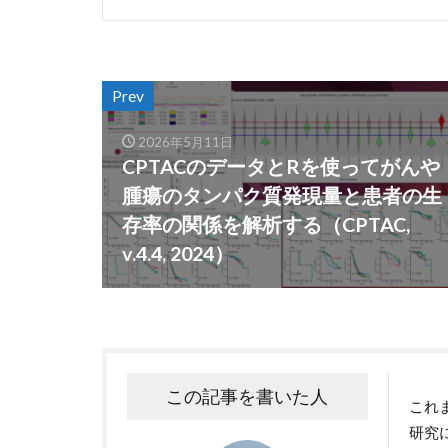
Prev
2026年5月11日
CPTACのデータとRを使ってがんや
腫瘍のタンパク質発現量と患者の生
存率の関係を解析する（CPTAC,
v.4.4, 2024）
この記事を書いた人
これ
研究