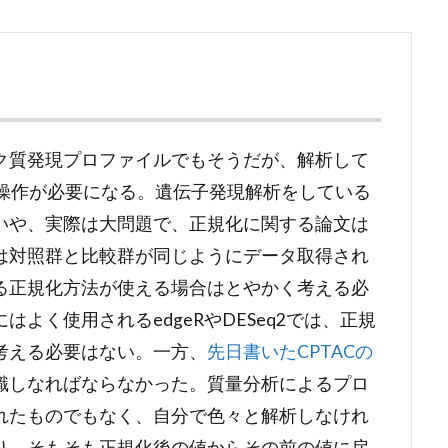
ク質発現プロファイルでもそうだが、解析して
）という操作が必要になる。遺伝子発現解析をしている
いや、実際は大問題で、正規化に関する論文は
は対照群と比較群が同じようにデータ取得され
る正規化方法が使える場合はとやかく考える必
よく使用されるedgeRやDESeq2では、正規
考える必要はない。一方、
先日書いたCPTACの
識しなればならなかった。質量分析によるプロ
れたものでもなく、自分で色々と解析しなけれ
り、そもそも正規化後の値からその前の値に戻