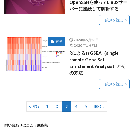
OpenSSHを使ってLinuxサー
バーに接続して解析する
続きを読む
2024年6月23日
解析
2026年1月7日
RによるssGSEA（single
sample Gene Set
Enrichment Analysis）とそ
の方法
続きを読む
Prev
1
2
3
4
5
Next
問い合わせはここ→
連絡先