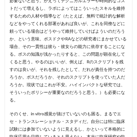
必要ないと思う。かえってテクニカルエラーや時間的なコス
トだって増えるし、ラボによってはこういったスキルを維持
するための人材や指導など（たとえば、無料で統計的な解析
などをやってくれる部署があれば良いが、これを同僚などに
頼っている場合はどうやって維持していけばよういのだろう
か、という意味。ポスドクやRAなどの研究者にまかせている
場合、その一貫性は彼ら・彼女らの能力に依存することにな
る。ボスの知識が浅かったりすると、この問題が顕在化して
くると思う。やるのはいいが、例えば、Rのスクリプトを残
すのは良いが、それを残したとして、だれが責任を持つのだ
ろうか。ボスだろうか、それのスクリプトを使っていた人だ
ろうか。現状ではこれが不安。ハイインパクトな研究では、
そういったポリシーが重要なのだろうと思う。）も必要にな
る。
そのくせ、in vitro感覚が抜けていないのも困る。まるでエ
セ・トランスレーショナル・スタディだ。自分には特に臨床
試験には参加ていないように見えるし、かといって本格的に
臨床応用を目指しているとも思えない。本当に臨床研究や臨