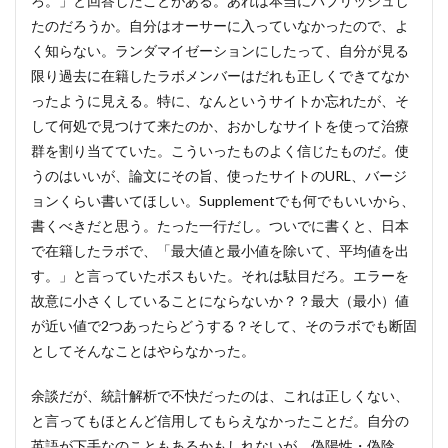
ろ。」と回答したことがある。あれは本当にパブリッシュし
たのだろうか。自分はオーサーに入っていなかったので、よ
く知らない。ランダマイゼーションにしたって、自分が見る
限り過去に在籍したラボメンバーはだれも正しくできてなか
ったように見える。特に、なんというサイトか忘れたが、そ
して何処で見つけて来たのか、おかしなサイトを使って治療
群を割り当てていた。こういったものよく信じたものだ。使
うのはいいが、論文にその旨、使ったサイトのURL、バージ
ョンくらい書いてほしい。Supplementでも何でもいいから、
書くべきだと思う。たった一行だし。ついでに書くと、日本
で在籍したラボで、「最大値と最小値を除いて、平均値を出
す。」と言っていたボスもいた。それは駄目だろ。エラーを
故意に小さくしていることにならないか？？最大（最小）値
が近い値で2つあったらどうする？そして、そのラボでも断固
としてそんなことはやらなかった。
余談だが、統計解析で不快だったのは、これは正しくない、
と言ってもほとんど信用してもらえなかったことだ。自分の
英語が下手なのこともあるかもしれないが、偽陽性・偽陰