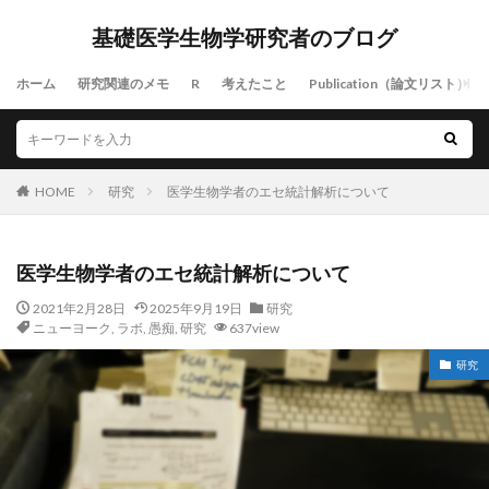
基礎医学生物学研究者のブログ
ホーム
研究関連のメモ
R
考えたこと
Publication（論文リスト）
HOME
研究
医学生物学者のエセ統計解析について
医学生物学者のエセ統計解析について
2021年2月28日
2025年9月19日
研究
ニューヨーク
,
ラボ
,
愚痴
,
研究
637view
研究