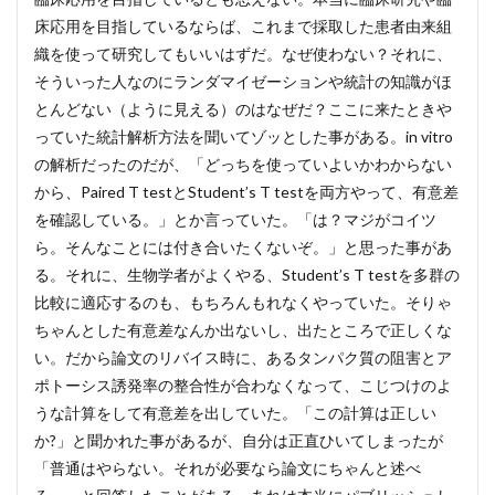
床応用を目指しているならば、これまで採取した患者由来組
織を使って研究してもいいはずだ。なぜ使わない？それに、
そういった人なのにランダマイゼーションや統計の知識がほ
とんどない（ように見える）のはなぜだ？ここに来たときや
っていた統計解析方法を聞いてゾッとした事がある。in vitro
の解析だったのだが、「どっちを使っていよいかわからない
から、Paired T testとStudent’s T testを両方やって、有意差
を確認している。」とか言っていた。「は？マジがコイツ
ら。そんなことには付き合いたくないぞ。」と思った事があ
る。それに、生物学者がよくやる、Student’s T testを多群の
比較に適応するのも、もちろんもれなくやっていた。そりゃ
ちゃんとした有意差なんか出ないし、出たところで正しくな
い。だから論文のリバイス時に、あるタンパク質の阻害とア
ポトーシス誘発率の整合性が合わなくなって、こじつけのよ
うな計算をして有意差を出していた。「この計算は正しい
か?」と聞かれた事があるが、自分は正直ひいてしまったが
「普通はやらない。それが必要なら論文にちゃんと述べ