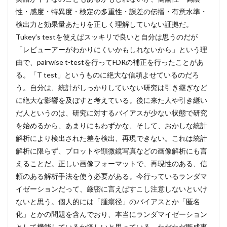
性・感度・特異度・検定の多重性・誤差の伝播・有意水準・
検出力と効果量あたりを正しく理解していない証拠だ。
Tukey’s testを使えばスッキリで良いと自分は思うのだが
「レビューアーがわかりにくいかもしれないから」という理
由で、pairwise t-testを行ってFDRの補正を行ったことがあ
る。「T test」というものに絶大な信頼よせているのだろ
う。自分は、統計がしっかりしていない研究は引き継ぎなど
に絶大な影響を及ぼすと考えている。後に来た人や引き継い
だ人というのは、研究に対するバイアスが少ない状態で研究
を始めるから、あまりにもわずかな、そして、おかしな統計
解析により検出された差を検出、再現できない。これは統計
解析に限らず、ブロットや顕微鏡写真などの画像解析にも言
えることだ。正しい画像フォーマットで、再現性のある、信
頼のある解析手法を使う必要がある。今行っているランダマ
イゼーションだって、厳密に言えばすこし注意しないといけ
ないと思う。個人的には「腫瘍径」のバイアスとか「匿名
化」とかの問題を含んでおり、本当にランダマイゼーション
として機能しているか怪しいと思っている。ただただ既成事