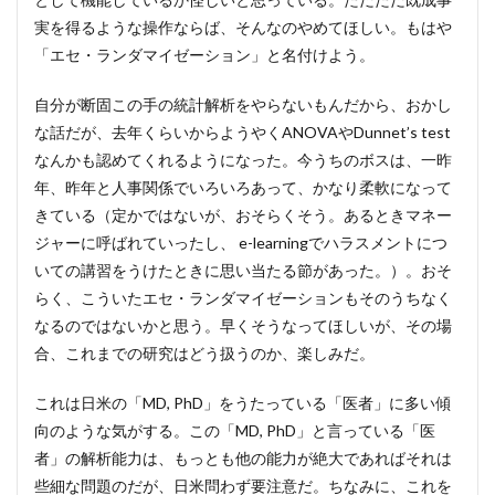
実を得るような操作ならば、そんなのやめてほしい。もはや
「エセ・ランダマイゼーション」と名付けよう。
自分が断固この手の統計解析をやらないもんだから、おかし
な話だが、去年くらいからようやくANOVAやDunnet’s test
なんかも認めてくれるようになった。今うちのボスは、一昨
年、昨年と人事関係でいろいろあって、かなり柔軟になって
きている（定かではないが、おそらくそう。あるときマネー
ジャーに呼ばれていったし、 e-learningでハラスメントにつ
いての講習をうけたときに思い当たる節があった。）。おそ
らく、こういたエセ・ランダマイゼーションもそのうちなく
なるのではないかと思う。早くそうなってほしいが、その場
合、これまでの研究はどう扱うのか、楽しみだ。
これは日米の「MD, PhD」をうたっている「医者」に多い傾
向のような気がする。この「MD, PhD」と言っている「医
者」の解析能力は、もっとも他の能力が絶大であればそれは
些細な問題のだが、日米問わず要注意だ。ちなみに、これを