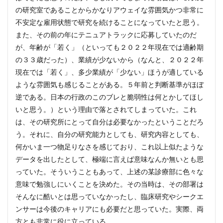
の研究室であることからかなりアウェイな雰囲気かつ非常に
不安定な雇用状態で研究を続けることになっていたと思う。
また、その前の年にテニュアトラックに応募していたのだ
が、年齢が「若く」（といっても２０２２年現在では適齢期
の３３歳だった）、業績が少ないから（なんと、２０２２年
現在では「若く」、多少業績が「少ない」ほうが適している
ような雰囲気も感じることがある。５年前と判断基準がほぼ
逆である。日本の行政のこのブレと脆弱性は何とかしてほし
いと思う。）という理由で落とされてしまっていた。これ
は、その研究所にとって自分は必要なかったということだろ
う。それに、自分の研究能力としても、研究内容としても、
何かいま一つ物足りなさを感じており、これ以上似たような
データを出したとして、極端に言えば意味なんか無いとも思
っていた。そういうこともあって、上述の某診療部に色々な
意味で勉強しにいくことを決めた。その当時は、その部署は
そんなに酷いとは思っていなかったし、臨床研究やシークエ
ンサーは今後のキャリアにも必要だと思っていた。実際、両
方とも非常に役に立っている。