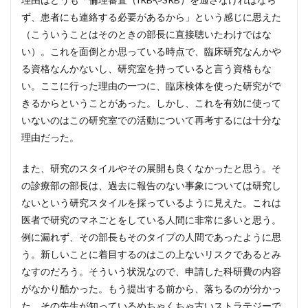
ず、患者にも連絡する必要があるから」という感じに思えた
（こういうことはそのときの部長に直接聴いたわけではな
い）。これを面倒とか思っている時点で、臨床研究なんかや
る資格なんかないし、研究室を持っていると言う資格もな
い。ここに行った理由の一つに、臨床検体を使った研究がで
きるからということがあった。しかし、これを有効に使って
いないのはこの研究室での活動について再考するには十分な
理由だった。
また、研究のスタイルやその展開も良くなかったと思う。そ
の診療部の部長は、過去に報告のない事象については研究し
ないという研究スタイルを採っているように見えた。これは
医者で研究のマネごとをしている人間に非常に多いと思う。
例に漏れず、その部長もそのタイプの人間であったように思
う。新しいことに着目するのはこの上ないリスクであるとみ
なすのだろう。そういう状況なので、申請した科研費の内容
がなかり酷かった。もう提出する前から、落ちるのが分かっ
た。その先生が知っているめちゃくちゃ古いストラテジーで