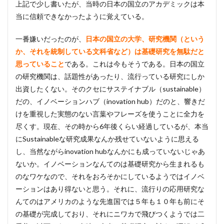
上記で少し書いたが、当時の日本の国立のアカデミックは本
当に信頼できなかったように覚えている。
一番嫌いだったのが、
日本の国立の大学、研究機関（という
か、それを統制している文科省など）は基礎研究を無駄だと
思っていること
である。これは今もそうである。日本の国立
の研究機関は、話題性があったり、流行っている研究にしか
出資したくない。そのクセにサステイナブル（sustainable）
だの、イノベーションハブ（inovation hub）だのと、響きだ
けを重視した実態のない言葉やフレーズを使うことに全力を
尽くす。現在、その時から6年後くらい経過しているが、本当
にSustainableな研究成果なんか残せていないように思える
し、当然ながらinovation hubなんかにも成っていないじゃあ
ないか。イノベーションなんてのは基礎研究から生まれるも
のなワケなので、それをおろそかにしているようではイノベ
ーションはあり得ないと思う。それに、流行りの応用研究な
んてのはアメリカのような先進国では５年も１０年も前にそ
の基礎が完成しており、それにニワカで飛びつくようでは二