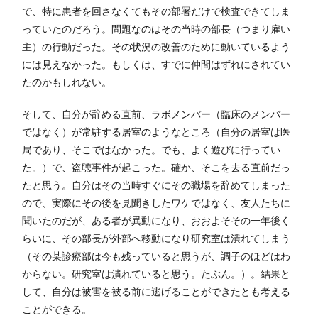
で、特に患者を回さなくてもその部署だけで検査できてしま
っていたのだろう。問題なのはその当時の部長（つまり雇い
主）の行動だった。その状況の改善のために動いているよう
には見えなかった。もしくは、すでに仲間はずれにされてい
たのかもしれない。
そして、自分が辞める直前、ラボメンバー（臨床のメンバー
ではなく）が常駐する居室のようなところ（自分の居室は医
局であり、そこではなかった。でも、よく遊びに行ってい
た。）で、盗聴事件が起こった。確か、そこを去る直前だっ
たと思う。自分はその当時すぐにその職場を辞めてしまった
ので、実際にその後を見聞きしたワケではなく、友人たちに
聞いたのだが、ある者が異動になり、おおよそその一年後く
らいに、その部長が外部へ移動になり研究室は潰れてしまう
（その某診療部は今も残っていると思うが、調子のほどはわ
からない。研究室は潰れていると思う。たぶん。）。結果と
して、自分は被害を被る前に逃げることができたとも考える
ことができる。