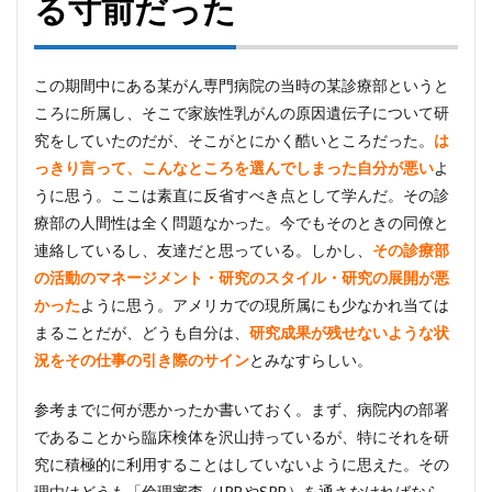
る寸前だった
この期間中にある某がん専門病院の当時の某診療部というと
ころに所属し、そこで家族性乳がんの原因遺伝子について研
究をしていたのだが、そこがとにかく酷いところだった。
は
っきり言って、こんなところを選んでしまった自分が悪い
よ
うに思う。ここは素直に反省すべき点として学んだ。その診
療部の人間性は全く問題なかった。今でもそのときの同僚と
連絡しているし、友達だと思っている。しかし、
その診療部
の活動のマネージメント・研究のスタイル・研究の展開が悪
かった
ように思う。アメリカでの現所属にも少なかれ当ては
まることだが、どうも自分は、
研究成果が残せないような状
況をその仕事の引き際のサイン
とみなすらしい。
参考までに何が悪かったか書いておく。まず、病院内の部署
であることから臨床検体を沢山持っているが、特にそれを研
究に積極的に利用することはしていないように思えた。その
理由はどうも「倫理審査（IRBやSRB）を通さなければなら