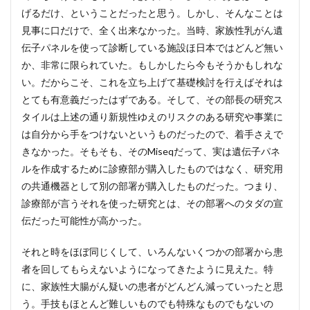
げるだけ、ということだったと思う。しかし、そんなことは
見事に口だけで、全く出来なかった。当時、家族性乳がん遺
伝子パネルを使って診断している施設ほ日本ではどんど無い
か、非常に限られていた。もしかしたら今もそうかもしれな
い。だからこそ、これを立ち上げて基礎検討を行えばそれは
とても有意義だったはずである。そして、その部長の研究ス
タイルは上述の通り新規性ゆえのリスクのある研究や事業に
は自分から手をつけないというものだったので、着手さえで
きなかった。そもそも、そのMiseqだって、実は遺伝子パネ
ルを作成するために診療部が購入したものではなく、研究用
の共通機器として別の部署が購入したものだった。つまり、
診療部が言うそれを使った研究とは、その部署へのタダの宣
伝だった可能性が高かった。
それと時をほぼ同じくして、いろんないくつかの部署から患
者を回してもらえないようになってきたように見えた。特
に、家族性大腸がん疑いの患者がどんどん減っていったと思
う。手技もほとんど難しいものでも特殊なものでもないの