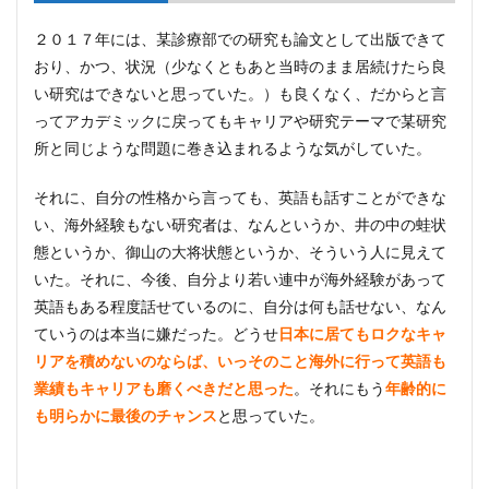
２０１７年には、某診療部での研究も論文として出版できて
おり、かつ、状況（少なくともあと当時のまま居続けたら良
い研究はできないと思っていた。）も良くなく、だからと言
ってアカデミックに戻ってもキャリアや研究テーマで某研究
所と同じような問題に巻き込まれるような気がしていた。
それに、自分の性格から言っても、英語も話すことができな
い、海外経験もない研究者は、なんというか、井の中の蛙状
態というか、御山の大将状態というか、そういう人に見えて
いた。それに、今後、自分より若い連中が海外経験があって
英語もある程度話せているのに、自分は何も話せない、なん
ていうのは本当に嫌だった。どうせ
日本に居てもロクなキャ
リアを積めないのならば、いっそのこと海外に行って英語も
業績もキャリアも磨くべきだと思った
。それにもう
年齢的に
も明らかに最後のチャンス
と思っていた。