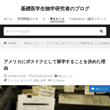
基礎医学生物学研究者のブログ
ホーム
研究関連のメモ
R
考えたこと
Publication（論文リスト）
HOME
考えたこと
アメリカにポスドクとして留学することを決め
アメリカにポスドクとして留学することを決めた理
由
2022年2月6日
2025年9月20日
考えたこと
アメリカ
,
ポスドク
,
理由
,
留学
1174view
考えたこと