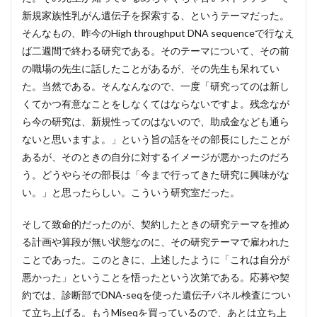
新規家族性乳がん遺伝子を探索する、というテーマだった。
そんなもの、昨今のHigh throughput DNA sequenceで行なえ
ば二週間で終わる研究である。そのテーマについて、その前
の職場の先生に話したことがあるが、その先生も呆れてい
た。当然である。そんなんなので、一度「研究ってのは新し
くてかつ有意なことをしなくてはならないですよ。残念なが
ら今の研究は、新規性ってのはないので、助成金なども通ら
ないと思いますよ。」という旨の話をその部長にしたことが
あるが、そのときの自分に対するイメージが悪かったのだろ
う。どうやらその部長は「今まで行ってきた研究に興味がな
い。」と思ったらしい。こういう研究室だった。
そして致命的だったのが、契約したときの研究テーマを推め
る計画や算段が無い状態なのに、その研究テーマで雇われた
ことであった。このときに、上述したように「これは自分が
悪かった」ということを悟ったという次第である。応募や契
約では、診断部でDNA-seqを使った遺伝子パネル検査につい
て立ち上げる。もうMiseqを買っているので、あとは立ち上