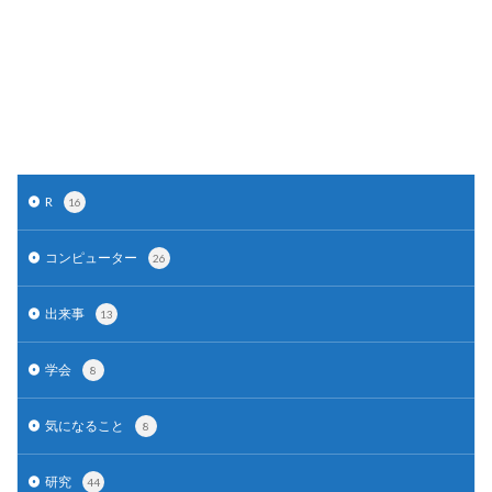
R
16
コンピューター
26
出来事
13
学会
8
気になること
8
研究
44